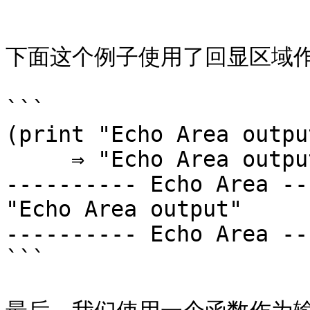
```

下面这个例子使用了回显区域作
```

(print "Echo Area outpu
     ⇒ "Echo Area output"

---------- Echo Area --
"Echo Area output"

---------- Echo Area --
```
