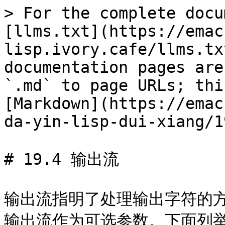
> For the complete docu
[llms.txt](https://emac
lisp.ivory.cafe/llms.tx
documentation pages are
`.md` to page URLs; thi
[Markdown](https://emac
da-yin-lisp-dui-xiang/1
# 19.4 输出流

输出流指明了处理输出字符的
输出流作为可选参数。下面列举