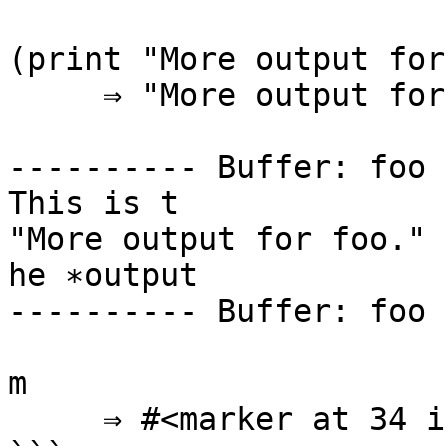
(print "More output for
     ⇒ "More output for foo."

---------- Buffer: foo 
This is t

"More output for foo."

he ∗output

---------- Buffer: foo 
m

     ⇒ #<marker at 34 in foo>
