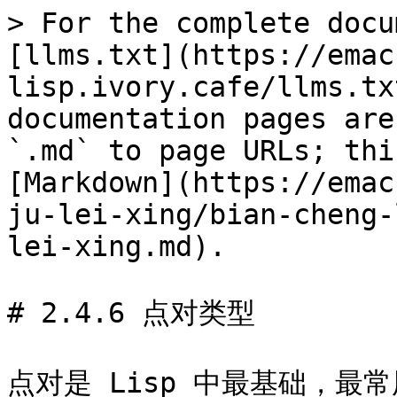
> For the complete docu
[llms.txt](https://emac
lisp.ivory.cafe/llms.tx
documentation pages are
`.md` to page URLs; thi
[Markdown](https://emac
ju-lei-xing/bian-cheng-
lei-xing.md).

# 2.4.6 点对类型

点对是 Lisp 中最基础，最