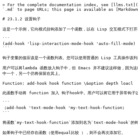
> For the complete documentation index, see [llms.txt](
`.md` to page URLs; this page is available as [Markdown
# 23.1.2 设置钩子

这是一个示例，它向模式挂钩添加了一个函数，以在 Lisp 交互模式下打开
```

(add-hook 'lisp-interaction-mode-hook 'auto-fill-mode)

```

钩子变量的值应该是一个函数列表。您可以使用普通的 Lisp 工具操作该列表，
用户可以将lambda 函数放入钩子中，但 Emacs 并不建议这样做
中一个，另一个仍将保留在其上。

Function: add-hook hook function \&option depth loacl

此函数手动将 function 加入 钩子hook中。用户可以将它用于异常钩子
```

（add-hook 'text-mode-hook 'my-text-hook-function）

```

将函数`my-text-hook-function`添加到名为`text-mode-hook`的
如果钩子中已经存在函数（使用equal比较 ），则不会再次添加它。
