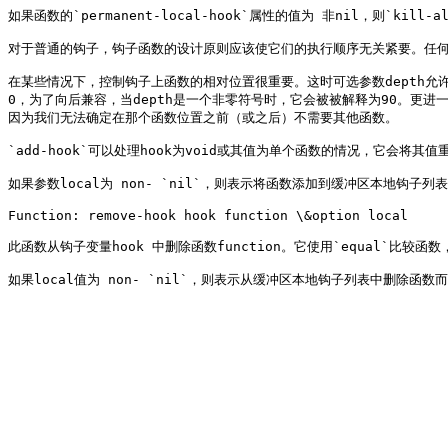
如果函数的`permanent-local-hook`属性的值为 非nil，则`kill
对于普通的钩子，钩子函数的设计原则应该使它们的执行顺序无关紧要。任何对
在某些情况下，控制钩子上函数的相对位置很重要。这时可选参数depth允许您
0，为了向后兼容，当depth是一个非零符号时，它会被被解释为90。更进一步
因为我们无法确定在那个函数位置之前（或之后）不需要其他函数。

`add-hook`可以处理hook为void或其值为单个函数的情况，它会将其
如果参数local为 non- `nil`，则表示将函数添加到缓冲区本地
Function: remove-hook hook function \&option local

此函数从钩子变量hook 中删除函数function。它使用`equal`比较函