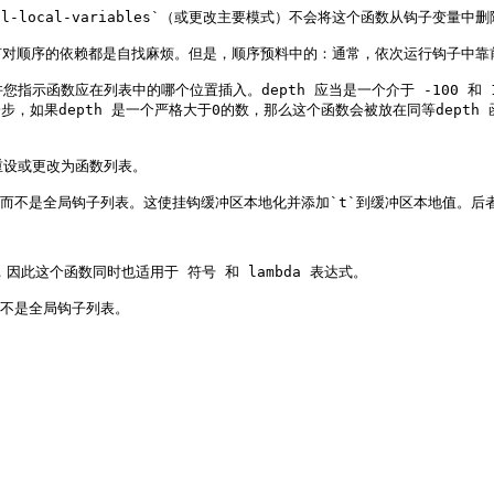
-all-local-variables`（或更改主要模式）不会将这个函数从钩子变量中删
顺序的依赖都是自找麻烦。但是，顺序预料中的：通常，依次运行钩子中靠前的函数
指示函数应在列表中的哪个位置插入。depth 应当是一个介于 -100 和 
，如果depth 是一个严格大于0的数，那么这个函数会被放在同等depth 函
值重设或更改为函数列表。

钩子列表而不是全局钩子列表。这使挂钩缓冲区本地化并添加`t`到缓冲区本地值。
数，因此这个函数同时也适用于 符号 和 lambda 表达式。
