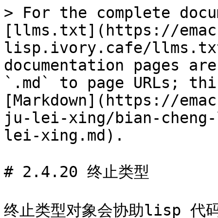
> For the complete docu
[llms.txt](https://emac
lisp.ivory.cafe/llms.tx
documentation pages are
`.md` to page URLs; thi
[Markdown](https://emac
ju-lei-xing/bian-cheng-
lei-xing.md).

# 2.4.20 终止类型

终止类型对象会协助lisp 