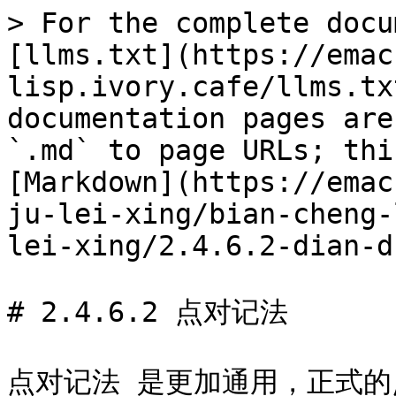
> For the complete docu
[llms.txt](https://emac
lisp.ivory.cafe/llms.tx
documentation pages are
`.md` to page URLs; thi
[Markdown](https://emac
ju-lei-xing/bian-cheng-
lei-xing/2.4.6.2-dian-d
# 2.4.6.2 点对记法

点对记法 是更加通用，正式的