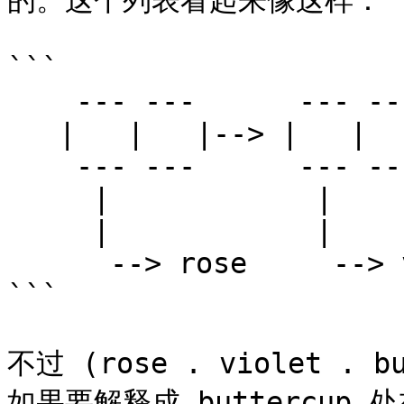
的。这个列表看起来像这样：

```

    --- ---      --- ---

   |   |   |--> |   |   |--> buttercup

    --- ---      --- ---

     |            |

     |            |

      --> rose     --> violet

```

不过 (rose . violet .
如果要解释成 buttercup