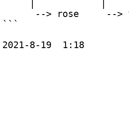
     |            |            |

      --> rose     --> violet   --> buttercup

```
