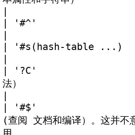
|

| '#^'                     | 字符表 （查阅字符表类型)               
|

| '#s(hash-table ...)      | 哈希表 （查阅哈希表类型）               
|

| '?C'             
法）                                                                                 
|

| '#$'             
(查阅 文档和编译）。这并不意味
用。                    