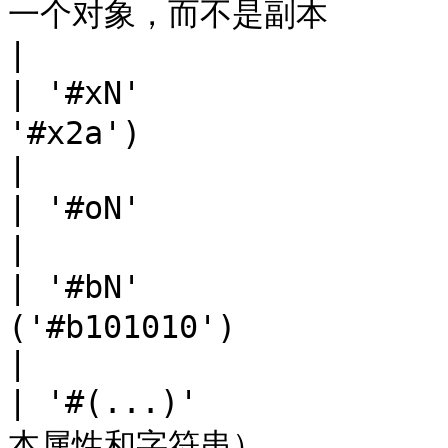
一个对象，而不是副本                                       
|

| '#xN'             
'#x2a')                                                                            
|

| '#oN'                    | 表示八进制数字 ('#o52')            
|

| '#bN'              
('#b101010')                                                                           
|

| '#(...)'         
本属性和字符串）                                                                          