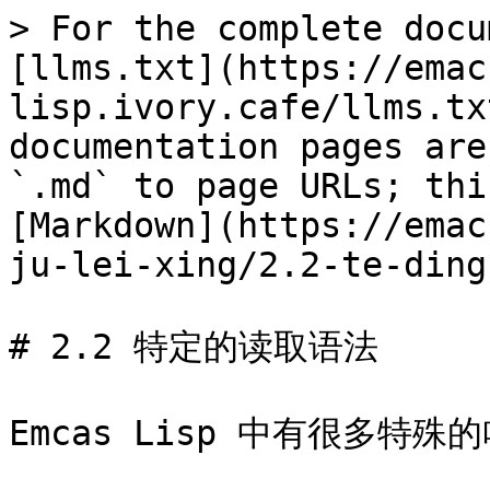
> For the complete docu
[llms.txt](https://emac
lisp.ivory.cafe/llms.tx
documentation pages are
`.md` to page URLs; thi
[Markdown](https://emac
ju-lei-xing/2.2-te-ding
# 2.2 特定的读取语法

Emcas Lisp 中有很多特